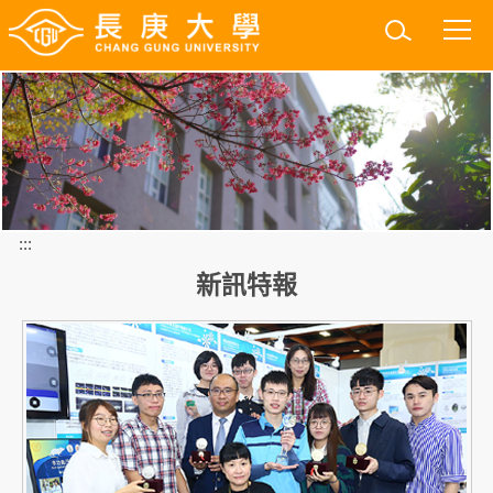
跳
到
主
要
內
容
區
:::
新訊特報