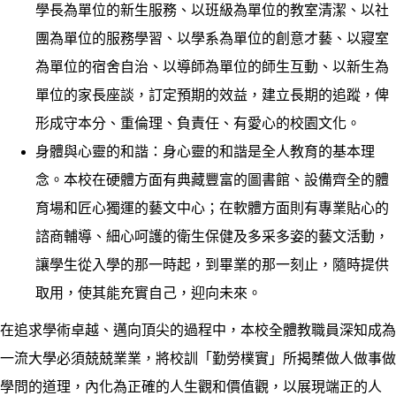
學長為單位的新生服務、以班級為單位的教室清潔、以社
團為單位的服務學習、以學系為單位的創意才藝、以寢室
為單位的宿舍自治、以導師為單位的師生互動、以新生為
單位的家長座談，訂定預期的效益，建立長期的追蹤，俾
形成守本分、重倫理、負責任、有愛心的校園文化。
身體與心靈的和諧：身心靈的和諧是全人教育的基本理
念。本校在硬體方面有典藏豐富的圖書館、設備齊全的體
育場和匠心獨運的藝文中心；在軟體方面則有專業貼心的
諮商輔導、細心呵護的衛生保健及多采多姿的藝文活動，
讓學生從入學的那一時起，到畢業的那一刻止，隨時提供
取用，使其能充實自己，迎向未來。
在追求學術卓越、邁向頂尖的過程中，本校全體教職員深知成為
一流大學必須兢兢業業，將校訓「勤勞樸實」所揭櫫做人做事做
學問的道理，內化為正確的人生觀和價值觀，以展現端正的人