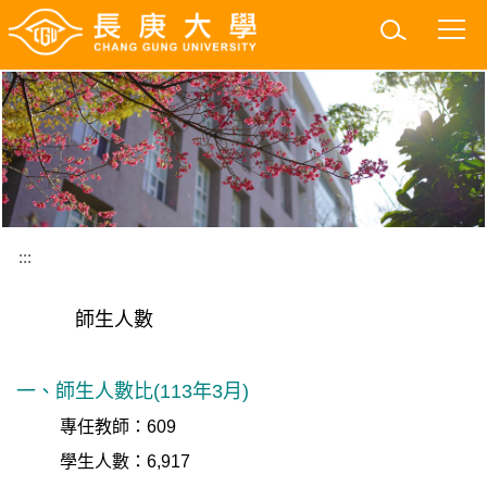
跳
到
主
要
內
容
區
:::
師生人數
一、
師生人數比(
113年3月)
專任教師：609
學生人數：6,917