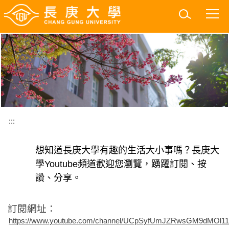
跳
到
主
要
內
容
區
:::
想知道長庚大學有趣的生活大小事嗎？長庚大
學Youtube頻道歡迎您瀏覽，踴躍訂閱、按
讚、分享。
訂閱網址：
https://www.youtube.com/channel/UCpSyfUmJZRwsGM9dMOl1