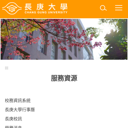
跳
到
主
要
內
容
區
:::
服務資源
校務資訊系統
長庚大學行事曆
長庚校訊
榮譽消息