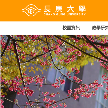
跳
到
主
要
內
校園資訊
教學研
容
區