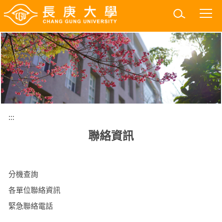
跳
到
主
要
內
容
區
:::
聯絡資訊
分機查詢
各單位聯絡資訊
緊急聯絡電話