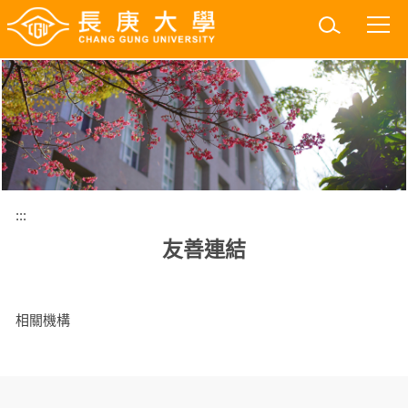
跳
到
主
要
內
容
區
:::
友善連結
相關機構