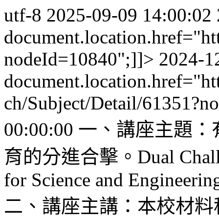
utf-8
2025-09-09 14:00:02
document.location.href="ht
nodeId=10840";]]>
2024-1
document.location.href="ht
ch/Subject/Detail/61351?n
00:00:00
一、講座主題：
育的分進合擊。Dual Challenges
for Science and Engineerin
二、講座主講：本校材料科.