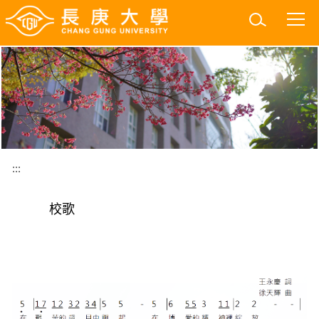
跳
到
主
要
內
容
區
:::
校歌