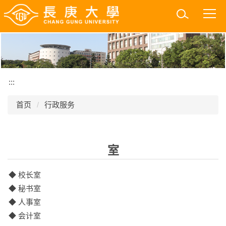
跳
到
主
要
内
容
区
:::
首页
行政服务
室
◆ 校长室
◆ 秘书室
◆ 人事室
◆ 会计室